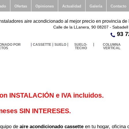
nado
Ofertas
Opiniones
Actualidad
Galería
Contacto
Instaladores aire acondicionado al mejor precio en provincia de
Calle de la LLanera, 90 08207 - Sabadell
93 7
IONADO POR
CASSETTE
SUELO
SUELO-
COLUMNA
CTOS
TECHO
VERTICAL
con INSTALACIÓN e IVA incluidos.
 meses SIN INTERESES.
equipo de
aire acondicionado cassette
en tu hogar, oficina