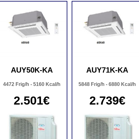
AUY50K-KA
AUY71K-KA
4472 Frig/h - 5160 Kcal/h
5848 Frig/h - 6880 Kcal/h
2.501€
2.739€