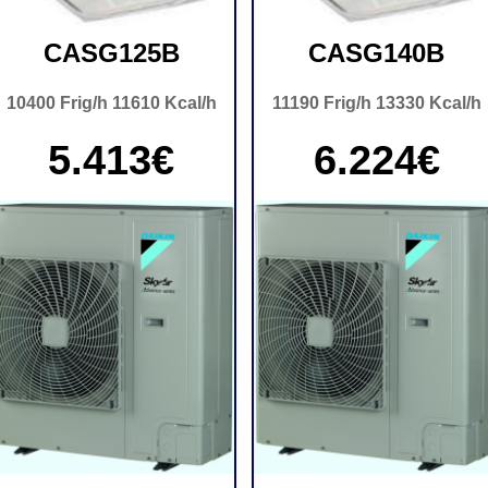
CASG125B
CASG140B
10400 Frig/h 11610 Kcal/h
11190 Frig/h 13330 Kcal/h
5.413€
6.224€