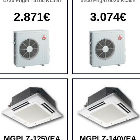
4730 Frig/h - 5160 Kcal/h
5246 Frig/h 6020 Kcal/h
2.871€
3.074€
MGPLZ-125VEA
MGPLZ-140VEA