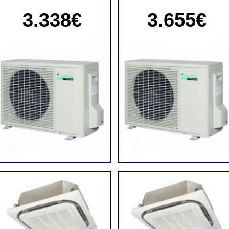
3.338€
3.655€