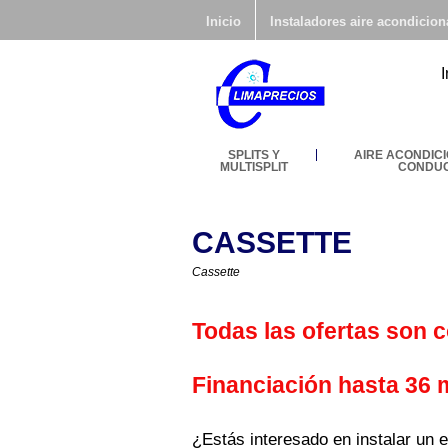
Inicio
Instaladores aire acondicio
SPLITS Y
AIRE ACONDIC
MULTISPLIT
CONDU
CASSETTE
Cassette
Todas las ofertas son 
Financiación hasta 36
¿Estás interesado en instalar un 