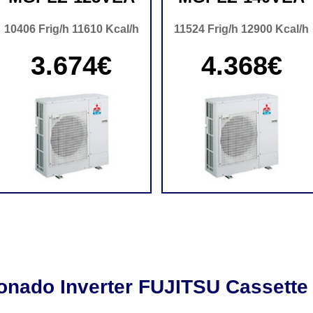
10406 Frig/h 11610 Kcal/h
11524 Frig/h 12900 Kcal/h
3.674€
4.368€
ionado Inverter FUJITSU Cassette