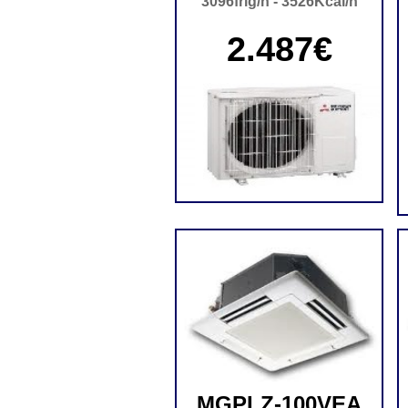
3096frig/h - 3526Kcal/h
2.487€
MGPLZ-100VEA