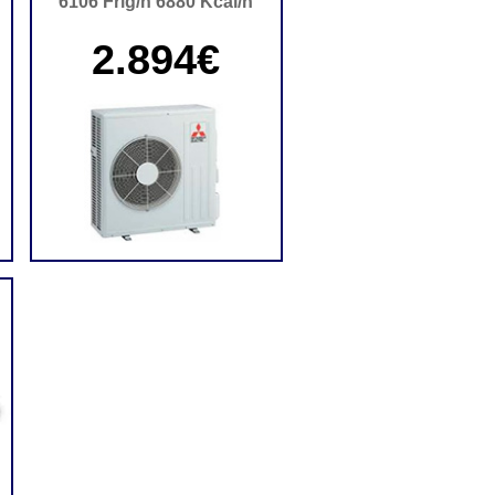
6106 Frig/h 6880 Kcal/h
2.894€