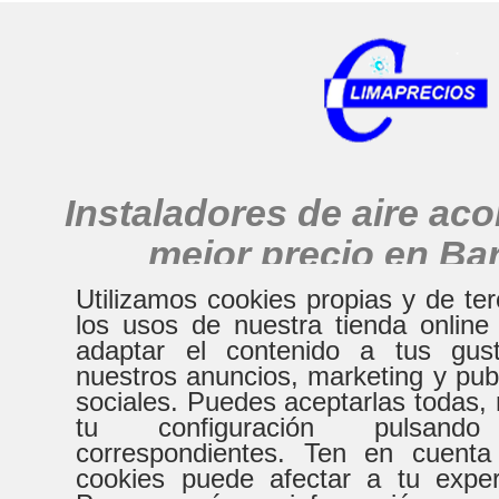
Instaladores de aire ac
mejor precio en Ba
alrededores
Utilizamos cookies propias y de te
los usos de nuestra tienda online
adaptar el contenido a tus gust
nuestros anuncios, marketing y pub
HORARIO
sociales. Puedes aceptarlas todas, 
tu configuración pulsand
correspondientes. Ten en cuenta
De Lunes a Virenes
Sábad
cookies puede afectar a tu expe