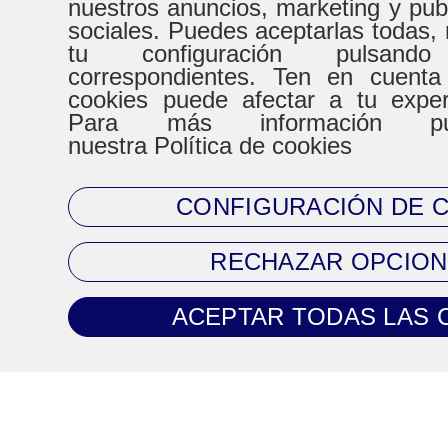
nuestros anuncios, marketing y pub
HORARIO
sociales. Puedes aceptarlas todas, 
tu configuración pulsand
correspondientes. Ten en cuenta
De Lunes a Virenes
Sábad
cookies puede afectar a tu expe
Para más información pue
8:30h a 20:30h
9:00h a
nuestra Política de cookies
CONFIGURACIÓN DE 
CONTACTO
RECHAZAR OPCION
Tel. 93 720 83 64
ACEPTAR TODAS LAS 
Mail:
clientes@climaprecios.com
Información legal
Política de Cookies