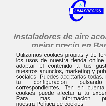
Instaladores de aire ac
mejor precio en Ba
alrededores
Utilizamos cookies propias y de te
los usos de nuestra tienda online
adaptar el contenido a tus gust
nuestros anuncios, marketing y pub
HORARIO
sociales. Puedes aceptarlas todas, 
tu configuración pulsand
correspondientes. Ten en cuenta
De Lunes a Virenes
Sábad
cookies puede afectar a tu expe
Para más información pue
8:30h a 20:30h
9:00h a
nuestra Política de cookies