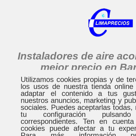
Instaladores de aire ac
mejor precio en Ba
alrededores
Utilizamos cookies propias y de te
los usos de nuestra tienda online
adaptar el contenido a tus gust
nuestros anuncios, marketing y pub
HORARIO
sociales. Puedes aceptarlas todas, 
tu configuración pulsand
correspondientes. Ten en cuenta
De Lunes a Virenes
Sábad
cookies puede afectar a tu expe
Para más información pue