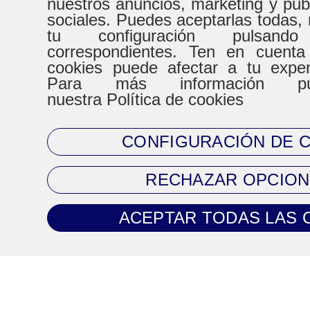
nuestros anuncios, marketing y pub
HORARIO
sociales. Puedes aceptarlas todas, 
tu configuración pulsand
correspondientes. Ten en cuenta
De Lunes a Virenes
Sábad
cookies puede afectar a tu expe
Para más información pue
8:30h a 20:30h
9:00h a
nuestra Política de cookies
CONFIGURACIÓN DE 
CONTACTO
RECHAZAR OPCION
Tel. 93 720 83 64
ACEPTAR TODAS LAS 
Mail:
clientes@climaprecios.com
Información legal
Política de Cookies