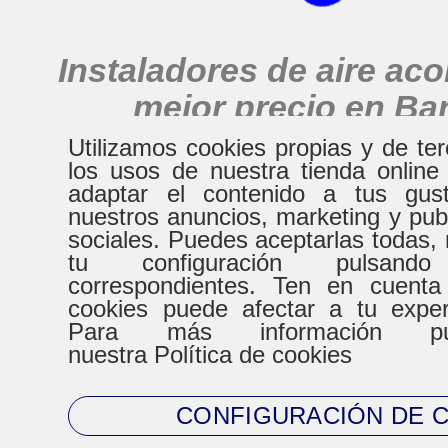
Instaladores de aire ac
mejor precio en Ba
alrededores
Utilizamos cookies propias y de te
los usos de nuestra tienda online
adaptar el contenido a tus gust
nuestros anuncios, marketing y pub
HORARIO
sociales. Puedes aceptarlas todas, 
tu configuración pulsand
correspondientes. Ten en cuenta
De Lunes a Virenes
Sábad
cookies puede afectar a tu expe
Para más información pue
8:30h a 20:30h
9:00h a
nuestra Política de cookies
CONFIGURACIÓN DE 
CONTACTO