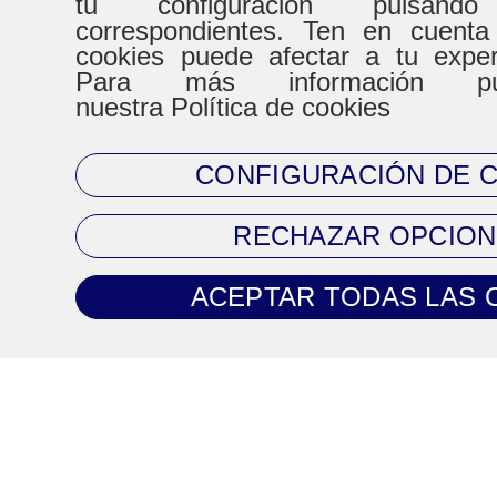
tu configuración pulsand
correspondientes. Ten en cuenta
De Lunes a Virenes
Sábad
cookies puede afectar a tu expe
Para más información pue
8:30h a 20:30h
9:00h a
nuestra Política de cookies
CONFIGURACIÓN DE 
CONTACTO
RECHAZAR OPCION
Tel. 93 720 83 64
ACEPTAR TODAS LAS 
Mail:
clientes@climaprecios.com
Información legal
Política de Cookies