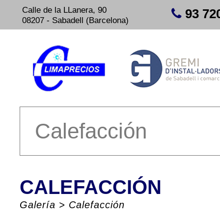
Calle de la LLanera, 90
93 72
08207 - Sabadell (Barcelona)
Calefacción
CALEFACCIÓN
Galería
>
Calefacción