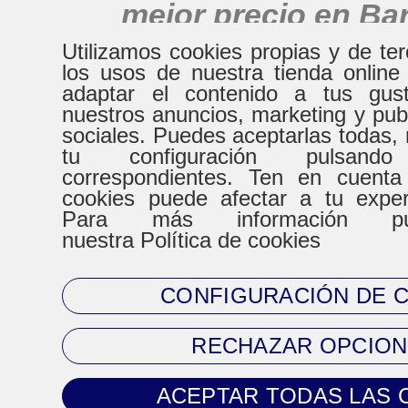
mejor precio en Ba
alrededores
Utilizamos cookies propias y de te
los usos de nuestra tienda online
adaptar el contenido a tus gust
nuestros anuncios, marketing y pub
HORARIO
sociales. Puedes aceptarlas todas, 
tu configuración pulsand
correspondientes. Ten en cuenta
De Lunes a Virenes
Sábad
cookies puede afectar a tu expe
Para más información pue
8:30h a 20:30h
9:00h a
nuestra Política de cookies
CONFIGURACIÓN DE 
CONTACTO
RECHAZAR OPCION
Tel. 93 720 83 64
ACEPTAR TODAS LAS 
Mail:
clientes@climaprecios.com