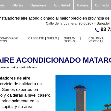
nado
Ofertas
Opiniones
Actualidad
Galería
Contacto
Instaladores aire acondicionado al mejor precio en provincia de
Calle de la LLanera, 90 08207 - Sabadell
93 7
IONADO POR
CASSETTE
SUELO
SUELO-
COLUMNA
CTOS
TECHO
VERTICAL
AIRE ACONDICIONADO MATAR
s aire acondicionado Mataró
aladores de aire
ervicio de calidad a un
ó. Somos expertos en
o y calderas a nivel casero,
 principalmente en la
 capital y su área