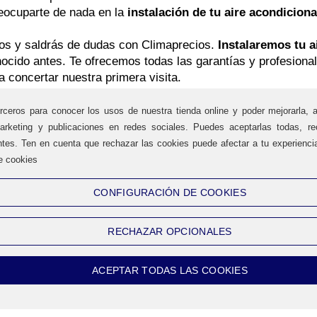
reocuparte de nada en la
instalación de tu aire acondicion
ios y saldrás de dudas con Climaprecios.
Instalaremos tu 
cido antes. Te ofrecemos todas las garantías y profesional
 concertar nuestra primera visita.
rceros para conocer los usos de nuestra tienda online y poder mejorarla, 
arketing y publicaciones en redes sociales. Puedes aceptarlas todas, rec
ntes. Ten en cuenta que rechazar las cookies puede afectar a tu experienc
e cookies
CONFIGURACIÓN DE COOKIES
HORARIO
C
De Lunes a Virenes
RECHAZAR OPCIONALES
Tel
8:30h a 20:30h
Ma
l mejor
Sábados
ACEPTAR TODAS LAS COOKIES
9:00h a 13:30h