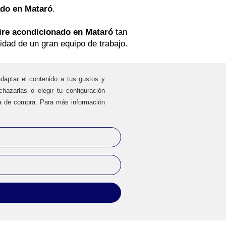
ado en Mataró
.
aire acondicionado en Mataró
tan
idad de un gran equipo de trabajo.
adaptar el contenido a tus gustos y
hazarlas o elegir tu configuración
ia de compra. Para más información
ONTACTO
. 93 720 83 64
il:
clientes@climaprecios.com