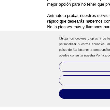
mejor opción para no tener que p
Anímate a probar nuestros servic
rápido que desearás habernos cono
No lo pienses más y llámanos para
Utilizamos cookies propias y de te
personalizar nuestros anuncios, m
pulsando los botones correspondie
puedes consultar nuestra Política d
Instaladores de aire acondicionado a
precio en Barcelona y alrededores.