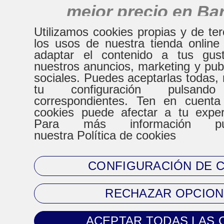
mejor precio en Ba
alrededores
Utilizamos cookies propias y de te
los usos de nuestra tienda online
adaptar el contenido a tus gust
nuestros anuncios, marketing y pub
HORARIO
sociales. Puedes aceptarlas todas, 
tu configuración pulsand
correspondientes. Ten en cuenta
De Lunes a Virenes
Sábad
cookies puede afectar a tu expe
Para más información pue
8:30h a 20:30h
9:00h a
nuestra Política de cookies
CONFIGURACIÓN DE 
CONTACTO
RECHAZAR OPCION
Tel. 93 720 83 64
ACEPTAR TODAS LAS 
Mail:
clientes@climaprecios.com